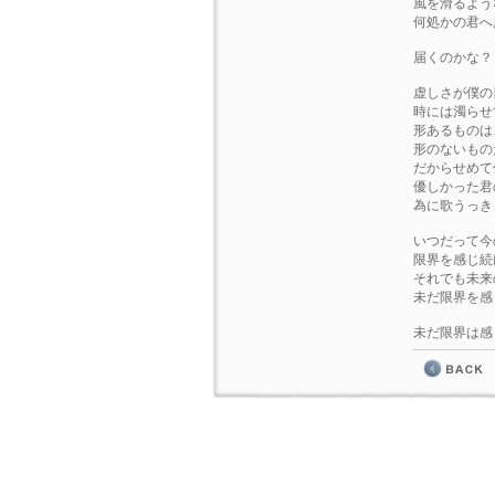
風を滑るよう
何処かの君へ
届くのかな？
虚しさが僕の
時には濁らせ
形あるものは
形のないもの
だからせめて
優しかった君
為に歌うっき
いつだって今
限界を感じ続
それでも未来
未だ限界を感
未だ限界は感