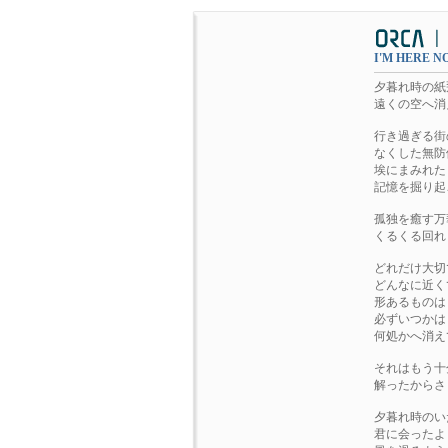
I'M HERE 
夕暮れ時の紙
遠くの空へ消
行き過ぎる街
なくした無防
埃にまみれた
記憶を掘り起
孤独を癒す万
くるくる回れ
どれだけ大切
どんなに近く
形あるものは
必ずいつかは
何処かへ消え
それはもう十
解ったからさ
夕暮れ時のい
君に会ったよ